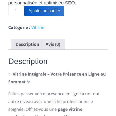
personnalisée et optimisée SEO.
quantité
Ajouter au panier
de
Vitrine
Intégrale
Catégorie :
Vitrine
–
Votre
Description
Avis (0)
Présence
en
Ligne
Description
au
Sommet
✨
Vitrine Intégrale – Votre Présence en Ligne au
Sommet ✨
Faites passer votre présence en ligne à un tout
autre niveau avec une fiche professionnelle
soignée. Offrez-vous une
page vitrine